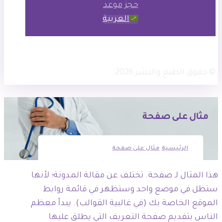
حجز موعد
العربية
× تويتر
انستجرام
فيسبوك
© حقوق الطبع والنشر 2026
مثال على صفحة
الرئيسية
مثال على صفحة
هذا المثال لـ صفحة. تختلف عن مقالة المدونة؛ لأنها
ستظل في موضع واحد وستظهر في قائمة روابط
الموقع الخاصة بك (في غالبية القوالب). يبدأ معظم
الناس بتقديم صفحة التعريف التي يطلق عليها