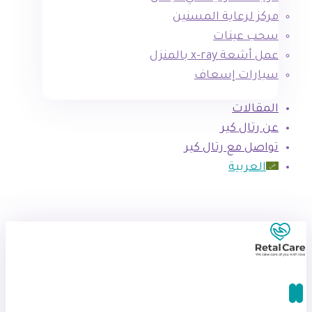
مركز لرعاية المسنين
سحب عينات
عمل أشعة x-ray بالمنزل
سيارات إسعاف
المقالات
عن رتال كير
تواصل مع رتال كير
العربية