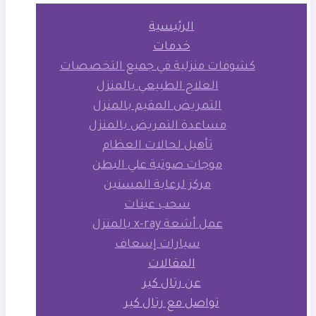
الرئيسية
خدمات
كشوفات منزلية في جميع التخصصات
العلاج الطبيعي بالمنزل
التمريض المقيم بالمنزل
مساعدة التمريض بالمنزل
تأهيل لحالات العظام
موجات صوتية علي البطن
مركز لرعاية المسنين
سحب عينات
عمل أشعة x-ray بالمنزل
سيارات إسعاف
المقالات
عن رتال كير
تواصل مع رتال كير