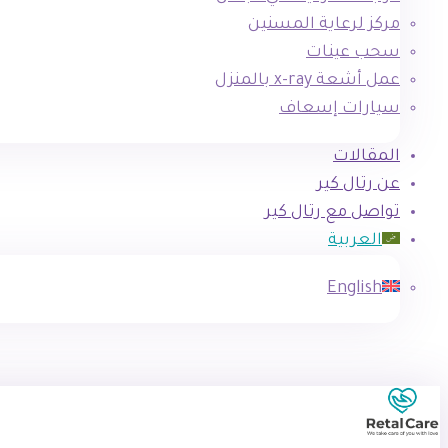
مركز لرعاية المسنين
سحب عينات
عمل أشعة x-ray بالمنزل
سيارات إسعاف
المقالات
عن رتال كير
تواصل مع رتال كير
العربية
English