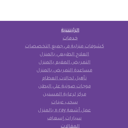
الرئيسية
خدمات
كشوفات منزلية في جميع التخصصات
العلاج الطبيعي بالمنزل
التمريض المقيم بالمنزل
مساعدة التمريض بالمنزل
تأهيل لحالات العظام
موجات صوتية علي البطن
مركز لرعاية المسنين
سحب عينات
عمل أشعة x-ray بالمنزل
سيارات إسعاف
المقالات