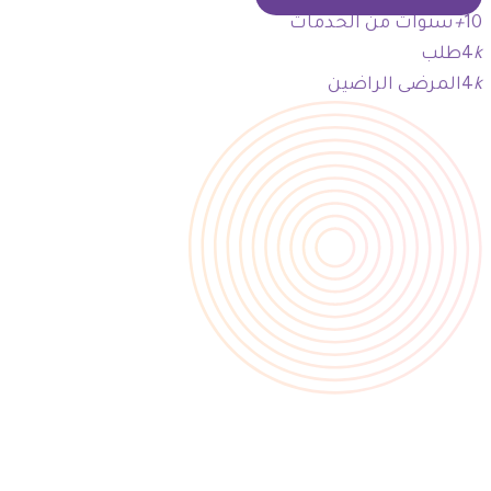
10
+
سنوات من الخدمات
k
4
طلب
k
4
المرضى الراضين