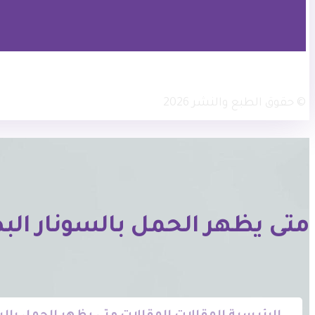
× تويتر
انستجرام
فيسبوك
© حقوق الطبع والنشر 2026
متى يظهر الحمل بالسونار الب