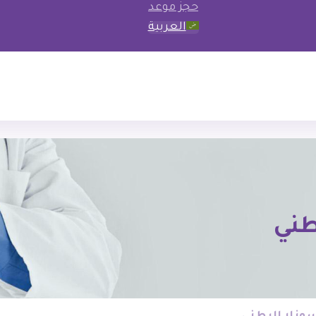
حجز موعد
العربية
طني