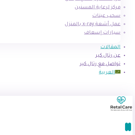
مركز لرعاية المسنين
سحب عينات
عمل أشعة x-ray بالمنزل
سيارات إسعاف
المقالات
عن رتال كير
تواصل مع رتال كير
العربية