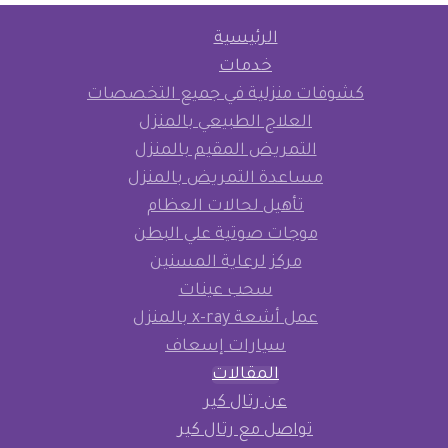
الرئيسية
خدمات
كشوفات منزلية في جميع التخصصات
العلاج الطبيعي بالمنزل
التمريض المقيم بالمنزل
مساعدة التمريض بالمنزل
تأهيل لحالات العظام
موجات صوتية علي البطن
مركز لرعاية المسنين
سحب عينات
عمل أشعة x-ray بالمنزل
سيارات إسعاف
المقالات
عن رتال كير
تواصل مع رتال كير