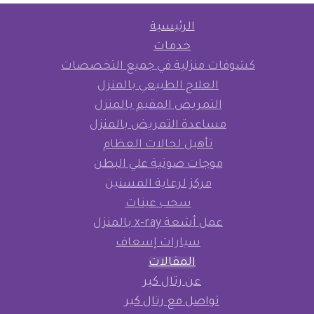
الرئيسية
خدمات
كشوفات منزلية في جميع التخصصات
العلاج الطبيعي بالمنزل
التمريض المقيم بالمنزل
مساعدة التمريض بالمنزل
تأهيل لحالات العظام
موجات صوتية علي البطن
مركز لرعاية المسنين
سحب عينات
عمل أشعة x-ray بالمنزل
سيارات إسعاف
المقالات
عن رتال كير
تواصل مع رتال كير