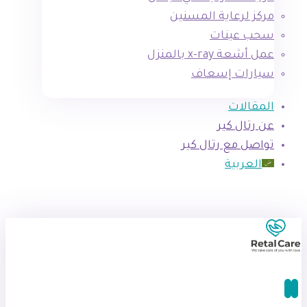
مركز لرعاية المسنين
سحب عينات
عمل أشعة x-ray بالمنزل
سيارات إسعاف
المقالات
عن رتال كير
تواصل مع رتال كير
العربية