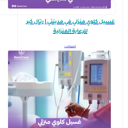
غسيل كلوي منزلي في مدينتي | رتال كير
للرعاية المنزلية
المقالات