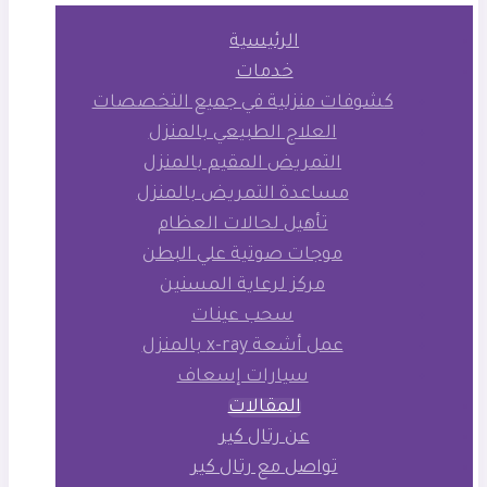
الرئيسية
خدمات
كشوفات منزلية في جميع التخصصات
العلاج الطبيعي بالمنزل
التمريض المقيم بالمنزل
مساعدة التمريض بالمنزل
تأهيل لحالات العظام
موجات صوتية علي البطن
مركز لرعاية المسنين
سحب عينات
عمل أشعة x-ray بالمنزل
سيارات إسعاف
المقالات
عن رتال كير
تواصل مع رتال كير