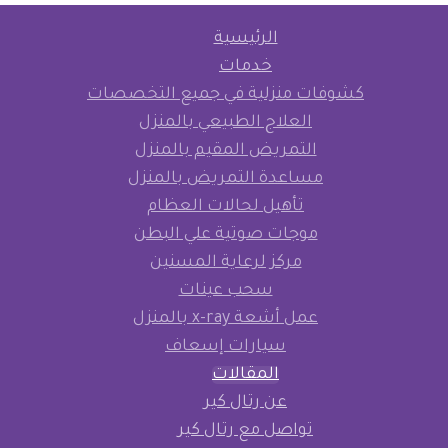
الرئيسية
خدمات
كشوفات منزلية في جميع التخصصات
العلاج الطبيعي بالمنزل
التمريض المقيم بالمنزل
مساعدة التمريض بالمنزل
تأهيل لحالات العظام
موجات صوتية علي البطن
مركز لرعاية المسنين
سحب عينات
عمل أشعة x-ray بالمنزل
سيارات إسعاف
المقالات
عن رتال كير
تواصل مع رتال كير