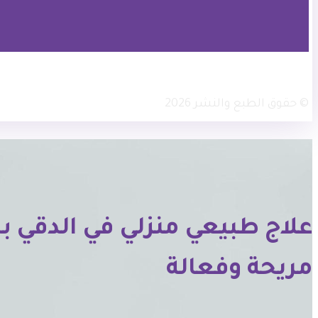
× تويتر
انستجرام
فيسبوك
© حقوق الطبع والنشر 2026
علاج طبيعي منزلي في الدقي 
مريحة وفعالة