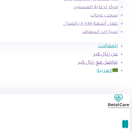
مركز لرعاية المسنين
سحب عينات
عمل أشعة x-ray بالمنزل
سيارات إسعاف
المقالات
عن رتال كير
تواصل مع رتال كير
العربية