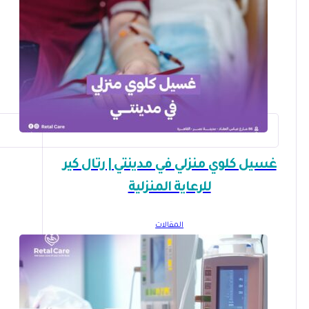
غسيل كلوي منزلي في مدينتي | رتال كير
للرعاية المنزلية
المقالات