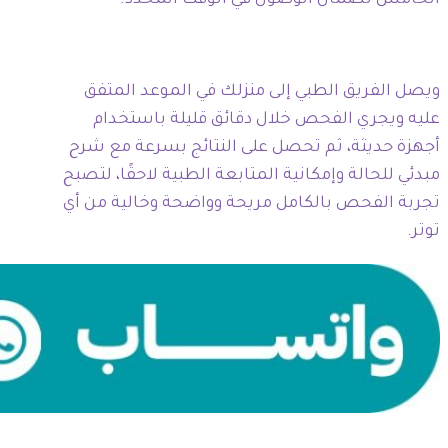
ويصل الفريق الطبي إلى منزلك في الموعد المتفق
عليه ويجري الفحص خلال دقائق قليلة باستخدام
أجهزة حديثة، ثم تحصل على النتائج بسرعة مع شرح
مبدئي للحالة وإمكانية المتابعة الطبية لاحقًا، لتصبح
تجربة الفحص بالكامل مريحة وواضحة وخالية من أي
توتر.