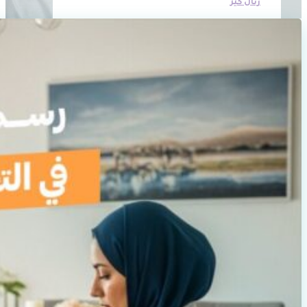
رتال كير