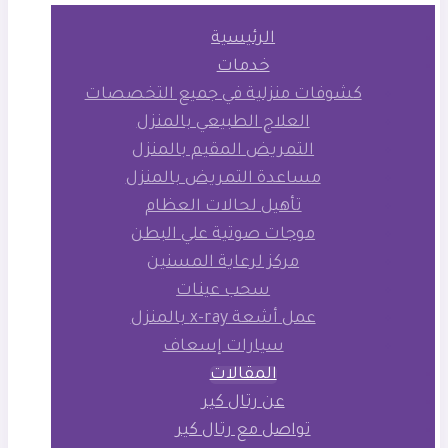
الرئيسية
خدمات
كشوفات منزلية في جميع التخصصات
العلاج الطبيعي بالمنزل
التمريض المقيم بالمنزل
مساعدة التمريض بالمنزل
تأهيل لحالات العظام
موجات صوتية علي البطن
مركز لرعاية المسنين
سحب عينات
عمل أشعة x-ray بالمنزل
سيارات إسعاف
المقالات
عن رتال كير
تواصل مع رتال كير