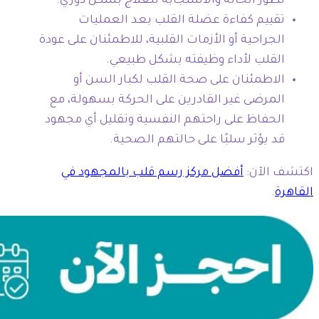
تطور الحالة والاستجابة للعلاج بشكل دوري.
تقييم كفاءة عضلة القلب بعد العمليات
الجراحية أو الأزمات القلبية، للاطمئنان على عودة
القلب لأداء وظيفته بشكل طبيعي.
الاطمئنان على صحة القلب لكبار السن أو
المرضى غير القادرين على الحركة بسهولة، مع
الحفاظ على راحتهم النفسية وتقليل أي مجهود
قد يؤثر سلبًا على حالتهم الصحية.
اكتشف الآن:
أفضل مركز رسم قلب بالمجهود في
القاهرة
.