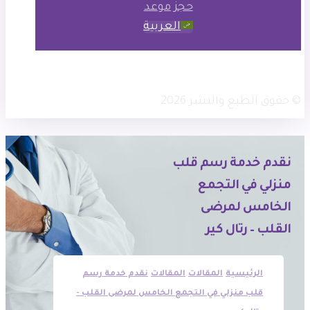
حجز موعد
العربية
× تويتر
انستجرام
فيسبوك
© حقوق الطبع والنشر 2026
نقدم خدمة رسم قلب
منزلي في التجمع
الخامس لمرضى
القلب – رتال كير
الرئيسية
المقالات
المقالات
نقدم خدمة رسم
قلب منزلي في التجمع الخامس لمرضى القلب -