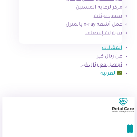
مركز لرعاية المسنين
سحب عينات
عمل أشعة x-ray بالمنزل
سيارات إسعاف
المقالات
عن رتال كير
تواصل مع رتال كير
العربية