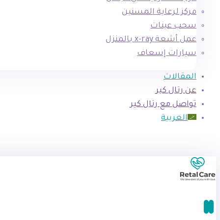
مركز لرعاية المسنين
سحب عينات
عمل أشعة x-ray بالمنزل
سيارات إسعاف
المقالات
عن رتال كير
تواصل مع رتال كير
العربية