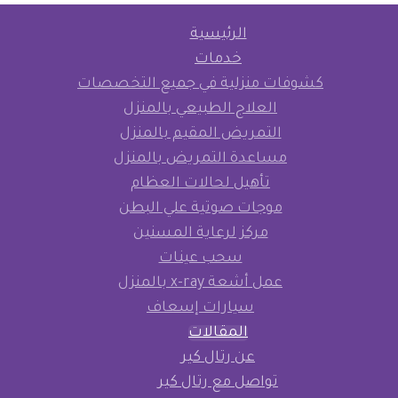
الرئيسية
خدمات
كشوفات منزلية في جميع التخصصات
العلاج الطبيعي بالمنزل
التمريض المقيم بالمنزل
مساعدة التمريض بالمنزل
تأهيل لحالات العظام
موجات صوتية علي البطن
مركز لرعاية المسنين
سحب عينات
عمل أشعة x-ray بالمنزل
سيارات إسعاف
المقالات
عن رتال كير
تواصل مع رتال كير