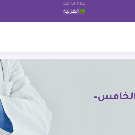
حجز موعد
العربية
 الخامس–