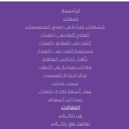
الرئيسية
خدمات
كشوفات منزلية في جميع التخصصات
العلاج الطبيعي بالمنزل
التمريض المقيم بالمنزل
مساعدة التمريض بالمنزل
تأهيل لحالات العظام
موجات صوتية علي البطن
مركز لرعاية المسنين
سحب عينات
عمل أشعة x-ray بالمنزل
سيارات إسعاف
المقالات
عن رتال كير
تواصل مع رتال كير