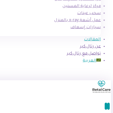
مركز لرعاية المسنين
سحب عينات
عمل أشعة x-ray بالمنزل
سيارات إسعاف
المقالات
عن رتال كير
تواصل مع رتال كير
العربية