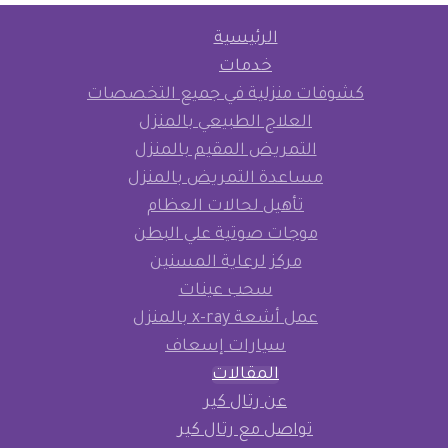
الرئيسية
خدمات
كشوفات منزلية في جميع التخصصات
العلاج الطبيعي بالمنزل
التمريض المقيم بالمنزل
مساعدة التمريض بالمنزل
تأهيل لحالات العظام
موجات صوتية علي البطن
مركز لرعاية المسنين
سحب عينات
عمل أشعة x-ray بالمنزل
سيارات إسعاف
المقالات
عن رتال كير
تواصل مع رتال كير