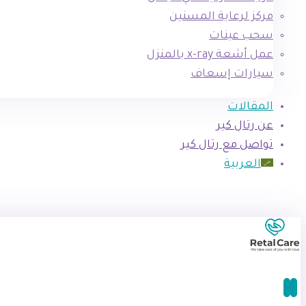
مركز لرعاية المسنين
سحب عينات
عمل أشعة x-ray بالمنزل
سيارات إسعاف
المقالات
عن رتال كير
تواصل مع رتال كير
العربية