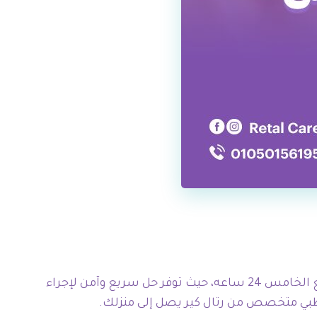
عند صعوبة نقل الطفل إلى المستشفى أو الحاجة لتشخيص سريع داخل المنزل يمكن الاعتماد على اشعه منزليه في التجمع الخامس 24 ساعه، حيث توفر حل سريع وآمن لإجراء
بي متخصص من رتال كير يصل إلى منزلك.