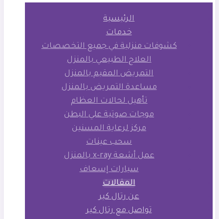
الرئيسية
خدمات
كشوفات منزلية في جميع التخصصات
العلاج الطبيعي بالمنزل
التمريض المقيم بالمنزل
مساعدة التمريض بالمنزل
تأهيل لحالات العظام
موجات صوتية علي البطن
مركز لرعاية المسنين
سحب عينات
عمل أشعة x-ray بالمنزل
سيارات إسعاف
المقالات
عن رتال كير
تواصل مع رتال كير