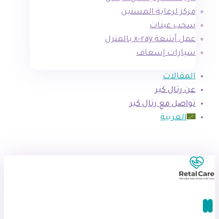
مركز لرعاية المسنين
سحب عينات
عمل أشعة x-ray بالمنزل
سيارات إسعاف
المقالات
عن رتال كير
تواصل مع رتال كير
العربية