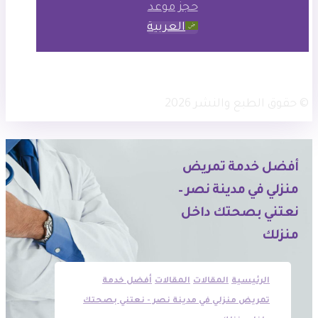
حجز موعد
العربية
× تويتر
انستجرام
فيسبوك
© حقوق الطبع والنشر 2026
أفضل خدمة تمريض
منزلي في مدينة نصر –
نعتني بصحتك داخل
منزلك
الرئيسية
المقالات
المقالات
أفضل خدمة
تمريض منزلي في مدينة نصر - نعتني بصحتك