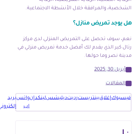
الرعاية الصحية، الرعاية التمريضية، الرعاية
الشخصية، والمرافقة خلال الأنشطة الاجتماعية.
هل يوجد تمريض منازل؟
نعم، سوف تحصل على التمريض المنزلي لدى مركز
رتال كير الذي يقدم لك أفضل خدمة تمريض منزلي في
مدينة نصر وما حولها.
أبريل 30, 2025
المقالات
فيسبوك
إغلاق
بينتريست
رديت
ديليشس
لينكدإن
واتس
بريد
اب
إلكتروني