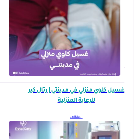
غسيل كلوي منزلي في مدينتي | رتال كير
للرعاية المنزلية
المقالات