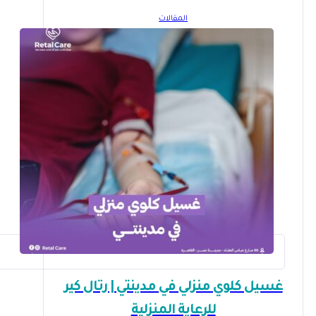
المقالات
غسيل كلوي منزلي في مدينتي | رتال كير
للرعاية المنزلية