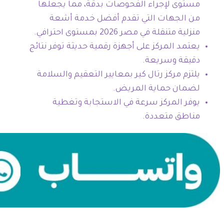
مستوى لإجراء الفحوصات بدقة، مما يجعلها
من الجهات التي تقدم أفضل خدمة أشعة
منزلية متنقلة في مصر 2026 بمستوى احترافي.
يعتمد المركز على أجهزة رقمية حديثة توفر نتائج
دقيقة وسريعة.
يلتزم مركز رتال كير بمعايير التعقيم والسلامة
لضمان حماية المريض.
يوفر المركز سرعة في الاستجابة وتغطية
مناطق متعددة.