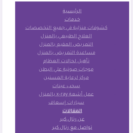
الرئيسية
خدمات
كشوفات منزلية في جميع التخصصات
العلاج الطبيعي بالمنزل
التمريض المقيم بالمنزل
مساعدة التمريض بالمنزل
تأهيل لحالات العظام
موجات صوتية علي البطن
مركز لرعاية المسنين
سحب عينات
عمل أشعة x-ray بالمنزل
سيارات إسعاف
المقالات
عن رتال كير
تواصل مع رتال كير