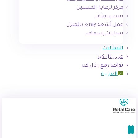
مركز لرعاية المسنين
سحب عينات
عمل أشعة x-ray بالمنزل
سيارات إسعاف
المقالات
عن رتال كير
تواصل مع رتال كير
العربية