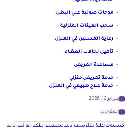
موجات صوتية علي البطن
سحب العينات المنزلية
رعاية المسنين في المنزل
تأهيل لحالات العظام
مساعدة المريض
خدمة تمريض منزلي
خدمة علاج طبيعي في المنزل
فبراير 16, 2026
المقالات
فيسبوك
إغلاق
بينتريست
رديت
ديليشس
لينكدإن
واتس
بريد