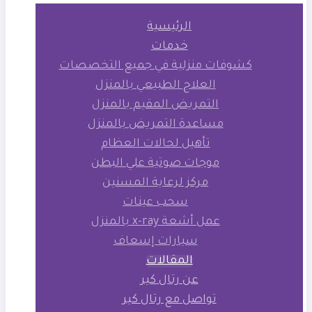
الرئيسية
خدمات
كشوفات منزلية في جميع التخصصات
العلاج الطبيعي بالمنزل
التمريض المقيم بالمنزل
مساعدة التمريض بالمنزل
تأهيل لحالات العظام
موجات صوتية علي البطن
مركز لرعاية المسنين
سحب عينات
عمل أشعة x-ray بالمنزل
سيارات إسعاف
المقالات
عن رتال كير
تواصل مع رتال كير