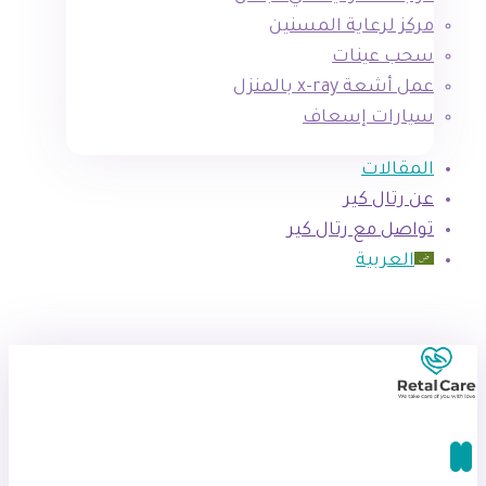
مركز لرعاية المسنين
سحب عينات
عمل أشعة x-ray بالمنزل
سيارات إسعاف
المقالات
عن رتال كير
تواصل مع رتال كير
العربية