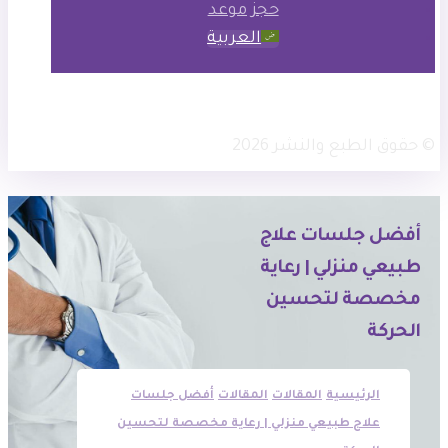
حجز موعد
العربية
× تويتر
انستجرام
فيسبوك
© حقوق الطبع والنشر 2026
أفضل جلسات علاج
طبيعي منزلي | رعاية
مخصصة لتحسين
الحركة
الرئيسية
المقالات
المقالات
أفضل جلسات
علاج طبيعي منزلي | رعاية مخصصة لتحسين