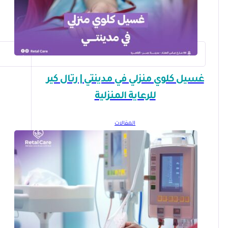
غسيل كلوي منزلي في مدينتي | رتال كير
للرعاية المنزلية
المقالات