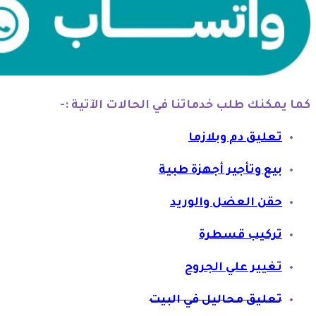
كما يمكنك طلب خدماتنا في الحالات الآتية :-
تعليق دم وبلازما
بيع وتأجير أجهزة طبية
حقن العضل والوريد
تركيب قسطرة
تغيير علي الجروح
تعليق محاليل في البيت