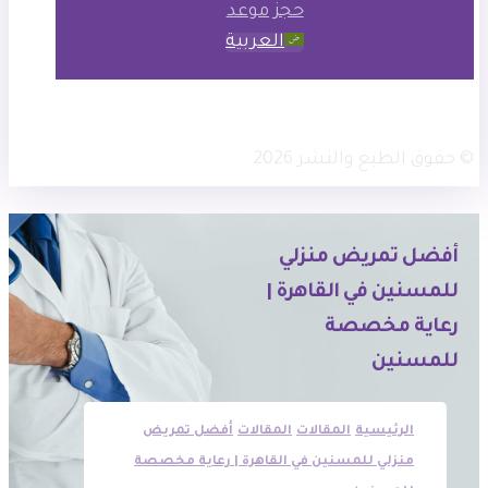
حجز موعد
العربية
× تويتر
انستجرام
فيسبوك
© حقوق الطبع والنشر 2026
أفضل تمريض منزلي
للمسنين في القاهرة |
رعاية مخصصة
للمسنين
الرئيسية
المقالات
المقالات
أفضل تمريض
منزلي للمسنين في القاهرة | رعاية مخصصة