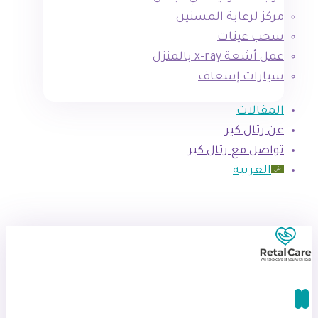
مركز لرعاية المسنين
سحب عينات
عمل أشعة x-ray بالمنزل
سيارات إسعاف
المقالات
عن رتال كير
تواصل مع رتال كير
العربية