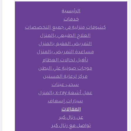
الرئيسية
خدمات
كشوفات منزلية في جميع التخصصات
العلاج الطبيعي بالمنزل
التمريض المقيم بالمنزل
مساعدة التمريض بالمنزل
تأهيل لحالات العظام
موجات صوتية علي البطن
مركز لرعاية المسنين
سحب عينات
عمل أشعة x-ray بالمنزل
سيارات إسعاف
المقالات
عن رتال كير
تواصل مع رتال كير