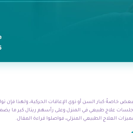
عض خاصةً كبار السن أو ذوي الإعاقات الحركية، ولهذا فإن توا
 جلسات علاج طبيعي في المنزل وعلى رأسهم ريتال كير ما يضم
زات العلاج الطبيعي المنزلي، فواصلوا قراءة المقال.