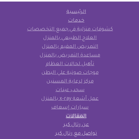
الرئيسية
خدمات
كشوفات منزلية في جميع التخصصات
العلاج الطبيعي بالمنزل
التمريض المقيم بالمنزل
مساعدة التمريض بالمنزل
تأهيل لحالات العظام
موجات صوتية علي البطن
مركز لرعاية المسنين
سحب عينات
عمل أشعة x-ray بالمنزل
سيارات إسعاف
المقالات
عن رتال كير
تواصل مع رتال كير