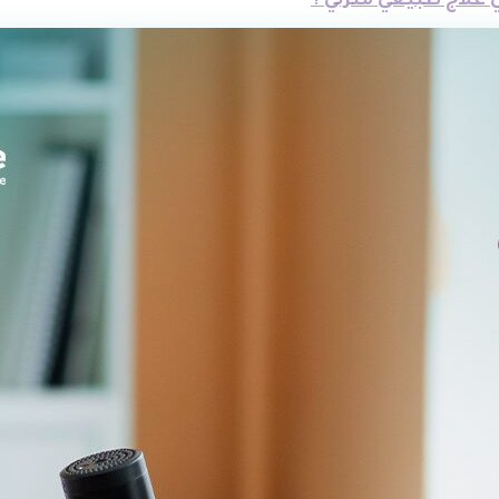
 علاج طبيعي منزلي ؟