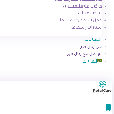
مركز لرعاية المسنين
سحب عينات
عمل أشعة x-ray بالمنزل
سيارات إسعاف
المقالات
عن رتال كير
تواصل مع رتال كير
العربية