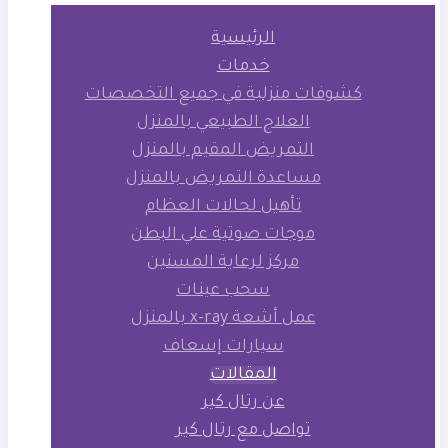
الرئيسية
خدمات
كشوفات منزلية في جميع التخصصات
العلاج الطبيعي بالمنزل
التمريض المقيم بالمنزل
مساعدة التمريض بالمنزل
تأهيل لحالات العظام
موجات صوتية علي البطن
مركز لرعاية المسنين
سحب عينات
عمل أشعة x-ray بالمنزل
سيارات إسعاف
المقالات
عن رتال كير
تواصل مع رتال كير