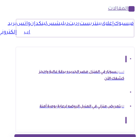
المقالات
فيسبوك
إغلاق
بينتريست
رديت
ديليشس
لينكدإن
واتس
بريد
اب
إلكتروني
سونار في المنزل مصر الجديده بدقة عالية واحجز
السابق
كشفك الآن
تمريض منزلي في المنيل الروضه لرعاية يومية آمنة
التالي