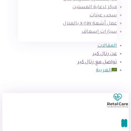
مركز لرعاية المسنين
سحب عينات
عمل أشعة x-ray بالمنزل
سيارات إسعاف
المقالات
عن رتال كير
تواصل مع رتال كير
العربية