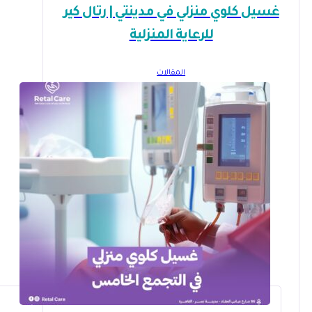
غسيل كلوي منزلي في مدينتي | رتال كير
للرعاية المنزلية
المقالات