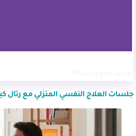
× تويتر
انستجرام
فيسبوك
© حقوق الطبع والنشر 2026
جلسات العلاج النفسي المنزلي مع رتال كير