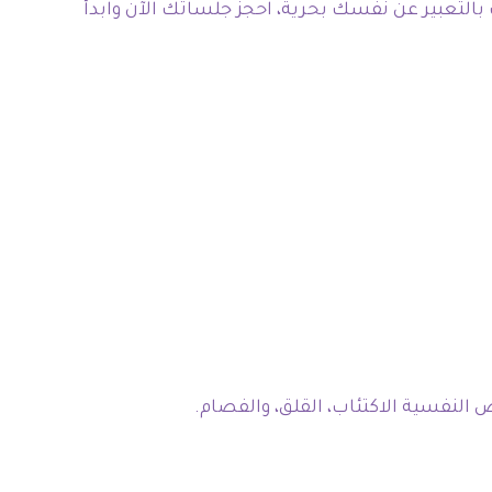
بالتعبير عن نفسك بحرية، احجز جلساتك الآن وابدأ
 النفسية الاكتئاب، القلق، والفصام.