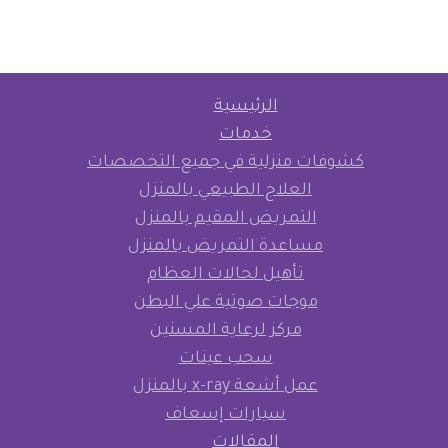
الرئيسية
خدمات
كشوفات منزلية في جميع التخصصات
العلاج الطبيعي بالمنزل
التمريض المقيم بالمنزل
مساعدة التمريض بالمنزل
تأهيل لحالات العظام
موجات صوتية علي البطن
مركز لرعاية المسنين
سحب عينات
عمل أشعة x-ray بالمنزل
سيارات إسعاف
المقالات