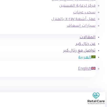
مركز لرعاية المسنين
سحب عينات
عمل أشعة x-ray بالمنزل
سيارات إسعاف
المقالات
عن رتال كير
تواصل مع رتال كير
العربية
English